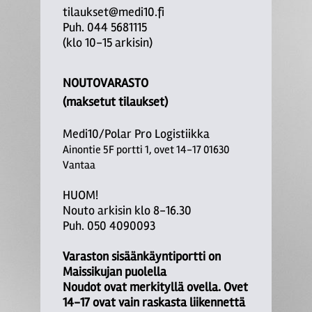
tilaukset@medi10.fi
Puh. 044 5681115
(klo 10-15 arkisin)
NOUTOVARASTO
(maksetut tilaukset)
Medi10/Polar Pro Logistiikka
Ainontie 5F portti 1, ovet 14-17 01630
Vantaa
HUOM!
Nouto arkisin klo 8-16.30
Puh. 050 4090093
Varaston sisäänkäyntiportti on
Maissikujan puolella
Noudot ovat merkityllä ovella. Ovet
14-17 ovat vain raskasta liikennettä