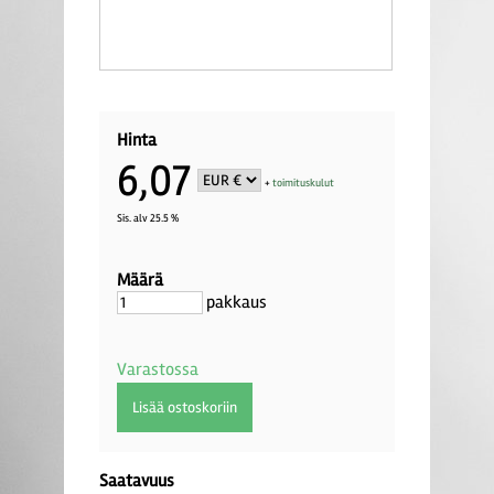
Hinta
6,07
+
toimituskulut
Sis. alv 25.5 %
Määrä
pakkaus
Varastossa
Saatavuus