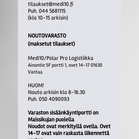
tilaukset@medi10.fi
Puh. 044 5681115
(klo 10-15 arkisin)
NOUTOVARASTO
(maksetut tilaukset)
Medi10/Polar Pro Logistiikka
Ainontie 5F portti 1, ovet 14-17 01630
Vantaa
HUOM!
Nouto arkisin klo 8-16.30
Puh. 050 4090093
Varaston sisäänkäyntiportti on
Maissikujan puolella
Noudot ovat merkityllä ovella. Ovet
14-17 ovat vain raskasta liikennettä