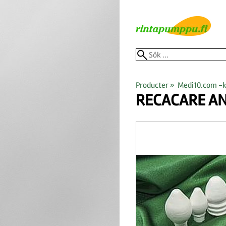
Producter
‪»
Medi10.com -
RECACARE
AN