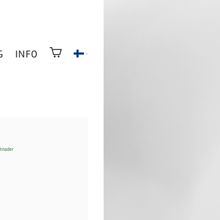
G
INFO
stnader