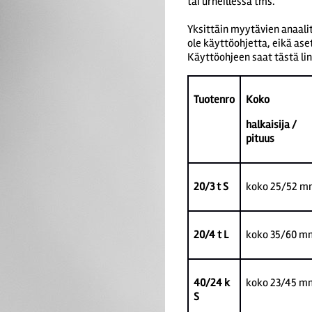
tai urheillessa tms.
Yksittäin myytävien anaal
ole käyttöohjetta, eikä aset
Käyttöohjeen saat tästä lin
Tuotenro
Koko
halkaisija
/
pituus
20/3 t S
koko 25/52 m
20/4 t L
koko 35/60 m
40/24 k
koko 23/45 m
S