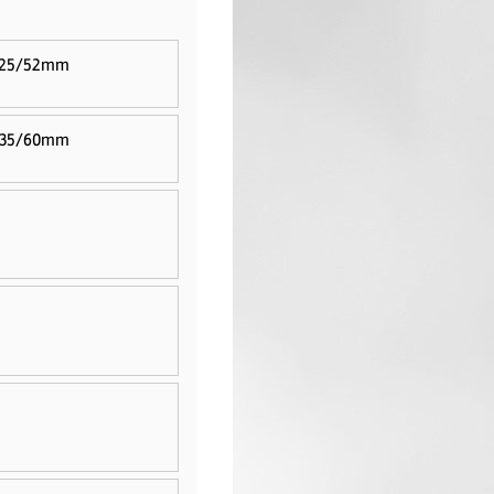
it 25/52mm
it 35/60mm