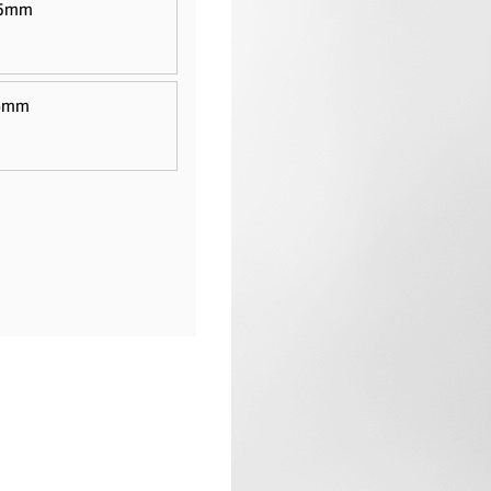
/45mm
56mm