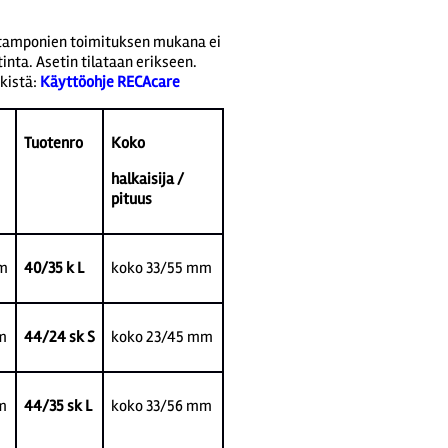
itamponien toimituksen mukana ei
inta. Asetin tilataan erikseen.
kistä:
Käyttöohje RECAcare
Tuotenro
Koko
halkaisija /
pituus
m
40/35 k L
koko 33/55 mm
m
44/24 sk S
koko 23/45 mm
m
44/35 sk L
koko 33/56 mm