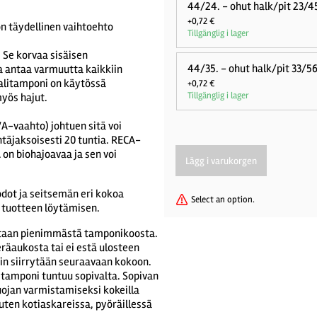
44/24. - ohut halk/pit 23
+0,72 €
n täydellinen vaihtoehto
Tillgänglig i lager
. Se korvaa sisäisen
44/35. - ohut halk/pit 33/
ja antaa varmuutta kaikkiin
aalitamponi on käytössä
+0,72 €
Tillgänglig i lager
yös hajut.
A-vaahto) johtuen sitä voi
äjaksoisesti 20 tuntia. RECA-
A on biohajoavaa ja sen voi
odot ja seitsemän eri kokoa
Select an option.
n tuotteen löytämisen.
tetaan pienimmästä tamponikoosta.
räaukosta tai ei estä ulosteen
llöin siirrytään seuraavaan kokoon.
 tamponi tuntuu sopivalta. Sopivan
suojan varmistamiseksi kokeilla
uten kotiaskareissa, pyöräillessä