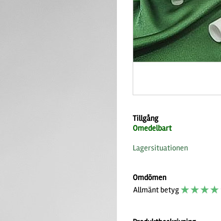
Tillgång
Omedelbart
Lagersituationen
Omdömen
☆
☆
☆
☆
Allmänt betyg