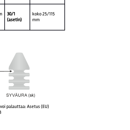
m
30/1
koko 25/115
(asetin)
mm
 voi palauttaa: Asetus (EU)
3