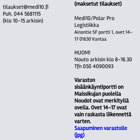
(maksetut tilaukset)
tilaukset@medi10.fi
Puh. 044 5681115
Medi10/Polar Pro
(klo 10-15 arkisin)
Logistiikka
Ainontie 5F portti 1, ovet 14-
17 01630 Vantaa
HUOM!
Nouto arkisin klo 8-16.30
Tfn 050 4090093
Varaston
sisäänkäyntiportti on
Maissikujan puolella
Noudot ovat merkityllä
ovella. Ovet 14-17 ovat
vain raskasta liikennettä
varten.
Saapuminen varastolle
(jpg)