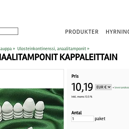
PRODUKTER
HYRNIN
kauppa
‪»
Ulosteinkontinenssi, anaalitamponit
‪»
AALITAMPONIT KAPPALEITTAIN
Pris
10,19
+
leveransko
Inkl. moms 13.5 %
Antal
paket