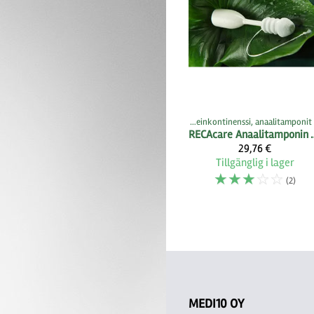
Producter
‪»
Medi10.com -kauppa
‪»
Ulosteinkontinenssi, anaalitamponit
RECAcare
Anaalitampon
29,76 €
Tillgänglig i lager
☆
☆
☆
☆
☆
(2)
MEDI10 OY