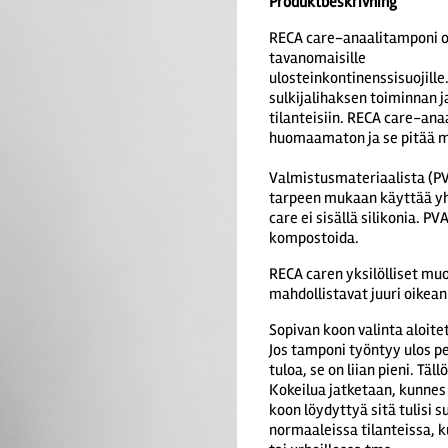
Produktbeskrivning
RECA care-anaalitamponi o
tavanomaisille
ulosteinkontinenssisuojille
sulkijalihaksen toiminnan 
tilanteisiin. RECA care-an
huomaamaton ja se pitää m
Valmistusmateriaalista (PV
tarpeen mukaan käyttää yht
care ei sisällä silikonia. PV
kompostoida.
RECA caren yksilölliset mu
mahdollistavat juuri oikea
Sopivan koon valinta aloi
Jos tamponi työntyy ulos pe
tuloa, se on liian pieni. Tä
Kokeilua jatketaan, kunnes
koon löydyttyä sitä tulisi 
normaaleissa tilanteissa, k