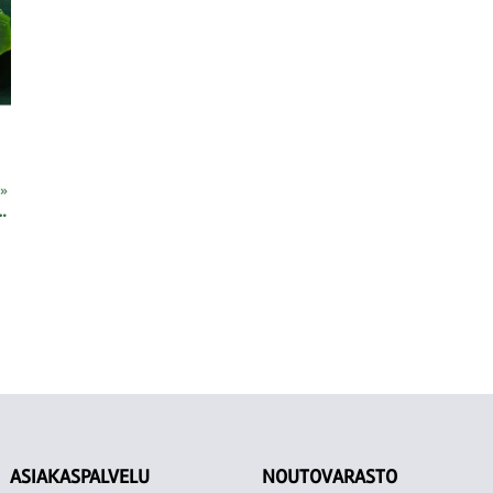
‪»
in asetin 30/1
ASIAKASPALVELU
NOUTOVARASTO