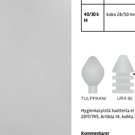
40/30 k
koko 28/50 m
M
Hygieniasyistä tuotteita ei
2017/745, Artikla 14, kohta 
Kommentarer