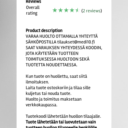
Reviews
Overall
☆
☆
☆
☆
☆
(
2 reviews
)
rating
Product description
VARAA HUOLTO OTTAMALLA YHTEYTTÄ
SÄHKÖPOSTILLA tilaukset@medi10.fi
SAAT VARAUKSEN YHTEYDESSÄ KOODIN,
JOTA KÄYTETÄÄN TUOTTEEN
TOIMITUKSESSA HUOLTOON SEKÄ
TUOTETTA NOUDETTAESSA.
Kun tuote on huollettu, saat siitä
ilmoituksen.
Laita tuote ostoskoriin ja tilaa sille
kuljetus tai nouda tuote.
Huolto ja toimitus maksetaan
verkkokaupassa.
Tuotekoodi lähetetään huollon tilaajalle.
Tuote lähetetään tai luovutetaan vain
tuotteen huollon tilanneelle henkilölle.