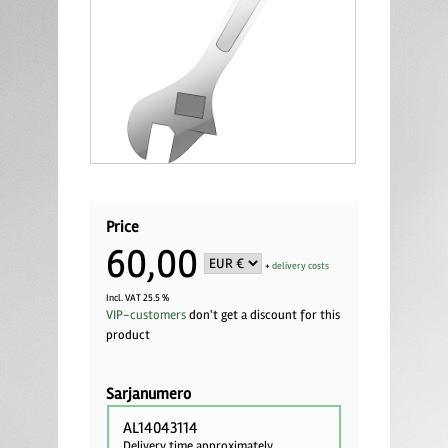
Price
60,00
+
delivery costs
Incl. VAT 25.5 %
VIP-customers
don't get a discount for this
product
Sarjanumero
AL14043114
Delivery time approximately