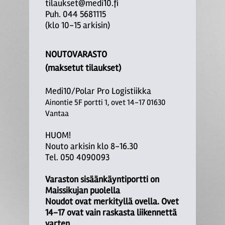
tilaukset@medi10.fi
Puh. 044 5681115
(klo 10-15 arkisin)
NOUTOVARASTO
(maksetut tilaukset)
Medi10/Polar Pro Logistiikka
Ainontie 5F portti 1, ovet 14-17 01630
Vantaa
HUOM!
Nouto arkisin klo 8-16.30
Tel. 050 4090093
Varaston sisäänkäyntiportti on
Maissikujan puolella
Noudot ovat merkityllä ovella. Ovet
14-17 ovat vain raskasta liikennettä
varten.