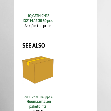
IQ CATH CH12
IQ2114.12 30 30 pcs
Ask for the price
SEE ALSO
Products
‪»
Medi10.com -kauppa
‪»
Huomaamaton
paketointi