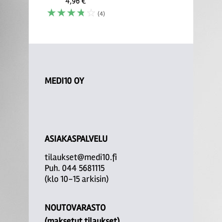
4,96 €
☆
☆
☆
☆
☆
(4)
MEDI10 OY
ASIAKASPALVELU
tilaukset@medi10.fi
Puh. 044 5681115
(klo 10-15 arkisin)
NOUTOVARASTO
(maksetut tilaukset)