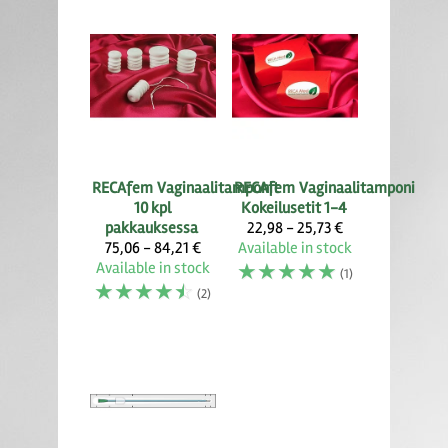
RECAfem
Vaginaalitamponit
RECAfem
Vaginaalitamponi
10 kpl
Kokeilusetit 1-4
pakkauksessa
22,98 - 25,73 €
75,06 - 84,21 €
Available in stock
Available in stock
☆
☆
☆
☆
☆
(1)
☆
☆
☆
☆
☆
(2)