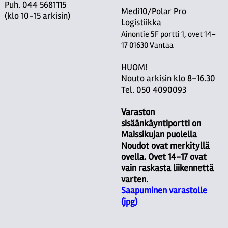
Puh. 044 5681115
Medi10/Polar Pro
(klo 10-15 arkisin)
Logistiikka
Ainontie 5F portti 1, ovet 14-
17 01630 Vantaa
HUOM!
Nouto arkisin klo 8-16.30
Tel. 050 4090093
Varaston
sisäänkäyntiportti on
Maissikujan puolella
Noudot ovat merkityllä
ovella. Ovet 14-17 ovat
vain raskasta liikennettä
varten.
Saapuminen varastolle
(jpg)