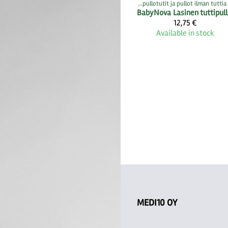
Products
‪»
Rintapumppu.fi -store
‪»
Products
‪»
Tuttipullot, pullotutit ja pullot ilman tuttia
Rintapumppu.fi -store
‪»
BabyNova
Lasi
12,75 €
Available in stock
MEDI10 OY