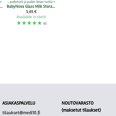
‪»
Tuttipullot, pullotutit ja pullot ilman tuttia
‪»
nen tuttipullo pullotutin kanssa 120 ml
BabyNova
Glass Milk Storage Baby Bottles
5,65 €
Available in stock
☆
☆
☆
☆
☆
(6)
ASIAKASPALVELU
NOUTOVARASTO
(maksetut tilaukset)
tilaukset@medi10.fi