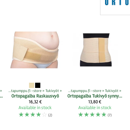
ts
‪»
‪»
Rintapumppu.fi -store
‪»
Tukivyöt
Products
‪»
‪»
Rintapumppu.fi -store
‪»
Tukivyöt
‪»
kivyö synnytyksen jälkeen
Ortopagalba
Raskausvyö
Ortopagalba
Tukivyö synnytyksen jälkeen, BAMBU
16,32 €
13,80 €
Available in stock
Available in stock
☆
☆
☆
☆
☆
☆
☆
☆
☆
☆
(2)
(7)