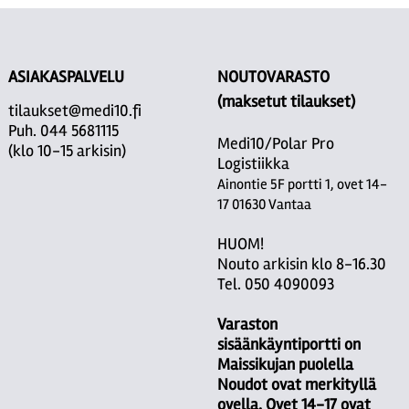
ASIAKASPALVELU
NOUTOVARASTO
(maksetut tilaukset)
tilaukset@medi10.fi
Puh. 044 5681115
Medi10/Polar Pro
(klo 10-15 arkisin)
Logistiikka
Ainontie 5F portti 1, ovet 14-
17 01630 Vantaa
HUOM!
Nouto arkisin klo 8-16.30
Tel. 050 4090093
Varaston
sisäänkäyntiportti on
Maissikujan puolella
Noudot ovat merkityllä
ovella. Ovet 14-17 ovat