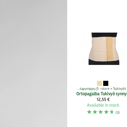
Products
‪»
Rintapumppu.fi -store
‪»
Tukivyöt
Produc
Ortopagalba
Tu
12,55 €
Available in stock
☆
☆
☆
☆
☆
(3)