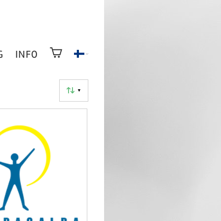
G
INFO
▼