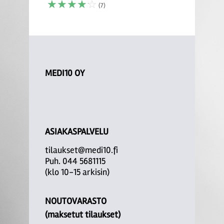
☆
☆
☆
☆
☆
(7)
MEDI10 OY
ASIAKASPALVELU
tilaukset@medi10.fi
Puh. 044 5681115
(klo 10-15 arkisin)
NOUTOVARASTO
(maksetut tilaukset)