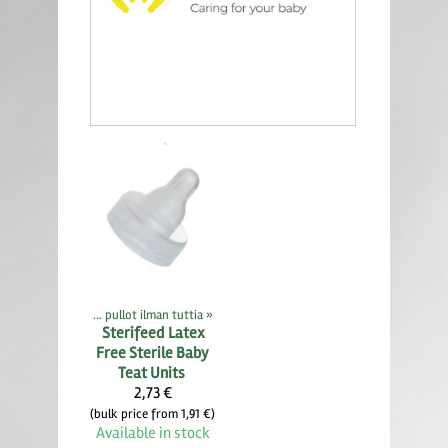
Tuttipullot, pullotutit ja pullot ilman tuttia
‪»
Sterifeed
Latex
Free Sterile Baby
Teat Units
2,73 €
(bulk price from 1,91 €)
Available in stock