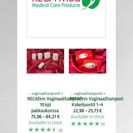
s
‪»
Medi10.com -kauppa
Virtsankarkailu and vaginaalitamponit
‪»
‪»
Virtsankarkailu and vaginaalitamponit
‪»
RECAfem
Vaginaalitamponit
RECAfem
Vaginaalitamponi
10 kpl
Kokeilusetit 1-4
pakkauksessa
22,98 - 25,73 €
75,06 - 84,21 €
Available in stock
Available in stock
☆
☆
☆
☆
☆
(1)
☆
☆
☆
☆
☆
(2)