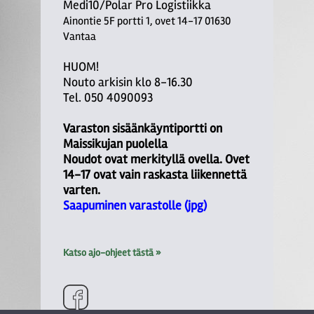
Medi10/Polar Pro Logistiikka
Ainontie 5F portti 1, ovet 14-17 01630
Vantaa
HUOM!
Nouto arkisin klo 8-16.30
Tel. 050 4090093
Varaston sisäänkäyntiportti on
Maissikujan puolella
Noudot ovat merkityllä ovella. Ovet
14-17 ovat vain raskasta liikennettä
varten.
Saapuminen varastolle (jpg)
Katso ajo-ohjeet tästä »